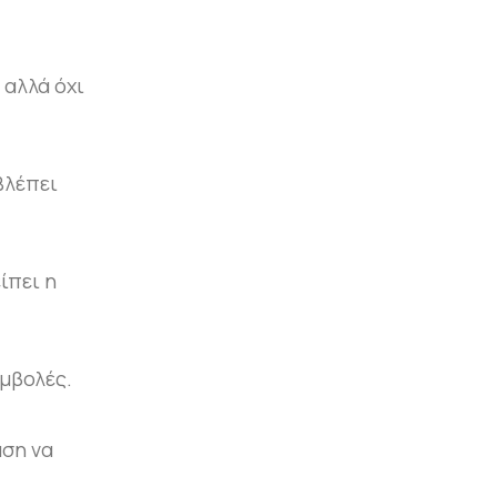
 αλλά όχι
Βλέπει
ίπει η
υμβολές.
άση να