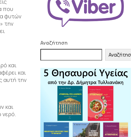
είς
α που
ια φυτών
» την
ει
Αναζήτηση
Αναζήτηση
ρό και
αφέρει και
ς αυτή την
ν και
 νερό.