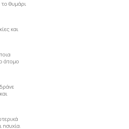
, το θυμάρι
κίες και
 ποια
νο άτομο
ιδράνε
και
ξωτερικά
ι ησυχία.