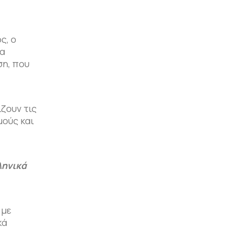
ς, ο
τα
ση, που
ζουν τις
μούς και
ληνικά
, με
κά