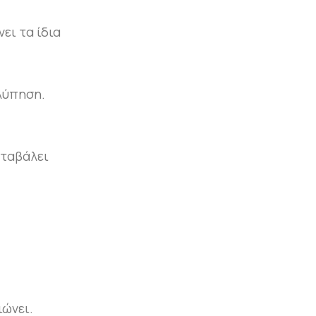
ει τα ίδια
λύπηση.
αταβάλει
ιώνει.