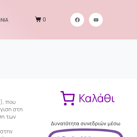
0
ΝΙΑ
Καλάθι
), που
γγιση στη
ση των
 στην