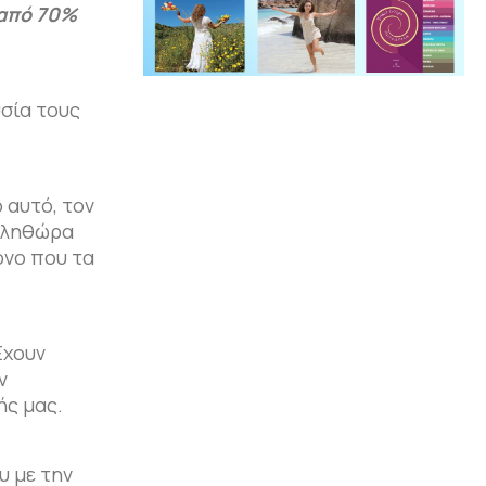
 από 70%
υσία τους
 αυτό, τον
 πληθώρα
όνο που τα
Έχουν
ν
ής μας.
υ με την