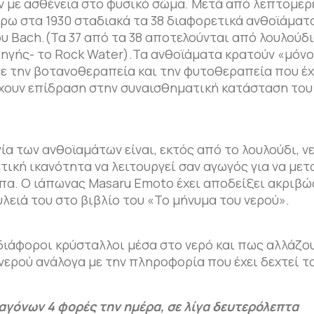
 με ασθένεια στο φυσικό σώμα. Μετά από λεπτομερ
ύρω στα 1930 σταδιακά τα 38 διαφορετικά ανθοϊάματ
υ Bach.(Τα 37 από τα 38 αποτελούνται από λουλούδ
 πηγής- το Rock Water).Τα ανθοϊάματα κρατούν «μόνο
με την βοτανοθεραπεία και την φυτοθεραπεία που έχ
 έχουν επίδραση στην συναισθηματική κατάσταση του
α των ανθοϊαμάτων είναι, εκτός από το λουλούδι, νε
ετική ικανότητα να λειτουργεί σαν αγωγός για να μετ
πα. Ο ιάπωνας Masaru Emoto έχει αποδείξει ακριβώ
λειά του στο βιβλίο του «Το μήνυμα του νερού».
 διάφοροι κρύσταλλοι μέσα στο νερό και πως αλλάζου
ερού ανάλογα με την πληροφορία που έχει δεχτεί το
γόνων 4 φορές την ημέρα, σε λίγα δευτερόλεπτα