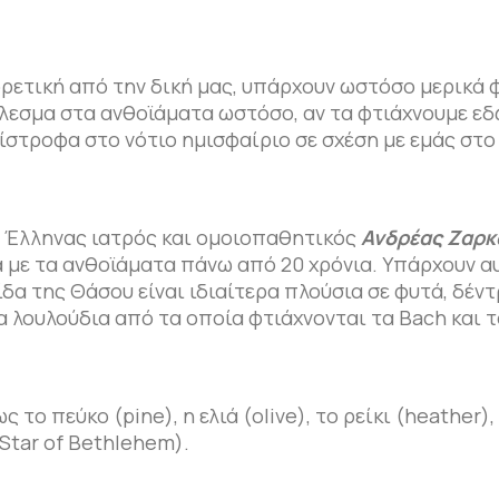
ορετική από την δική μας, υπάρχουν ωστόσο μερικά 
τέλεσμα στα ανθοϊάματα ωστόσο, αν τα φτιάχνουμε ε
τίστροφα στο νότιο ημισφαίριο σε σχέση με εμάς στο
ο Έλληνας ιατρός και ομοιοπαθητικός
Ανδρέας Ζαρκ
ά με τα ανθοϊάματα πάνω από 20 χρόνια. Υπάρχουν α
δα της Θάσου είναι ιδιαίτερα πλούσια σε φυτά, δέντ
α λουλούδια από τα οποία φτιάχνονται τα Bach και τ
ο πεύκο (pine), η ελιά (olive), το ρείκι (heather),
(Star of Bethlehem).