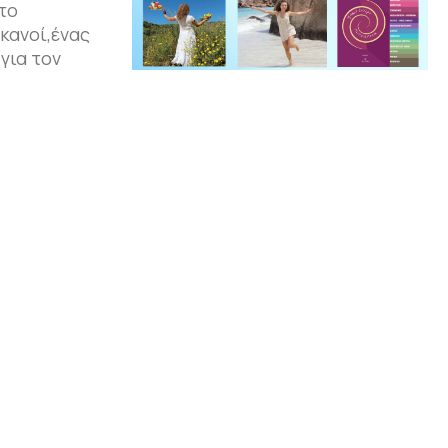
το
κανοί,ένας
για τον