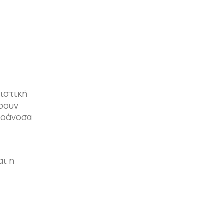
θιστική
σουν
τοάνοσα
αι η