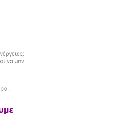
νέργειες;
αι να μην
ρο .
με