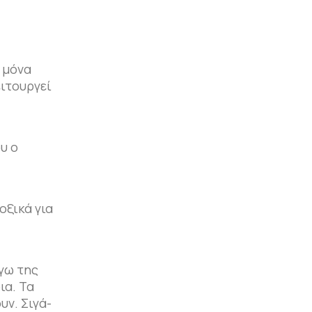
 μόνα
ειτουργεί
υ ο
οξικά για
γω της
ια. Τα
υν. Σιγά-