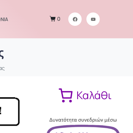
0
ΝΙΑ
ς
ας
Καλάθι