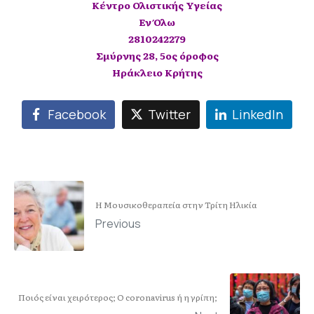
Κέντρο Ολιστικής Υγείας
Εν Όλω
2810242279
Σμύρνης 28, 5ος όροφος
Ηράκλειο Κρήτης
Facebook
Twitter
LinkedIn
Η Μουσικοθεραπεία στην Τρίτη Ηλικία
Previous
Ποιός είναι χειρότερος; Ο coronavirus ή η γρίπη;