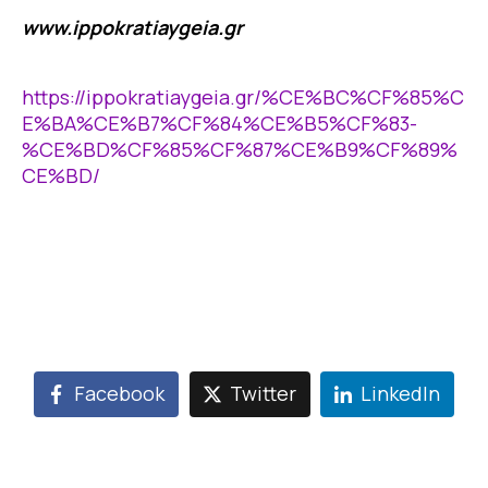
www.ippokratiaygeia.gr
https://ippokratiaygeia.gr/%CE%BC%CF%85%C
E%BA%CE%B7%CF%84%CE%B5%CF%83-
%CE%BD%CF%85%CF%87%CE%B9%CF%89%
CE%BD/
Facebook
Twitter
LinkedIn