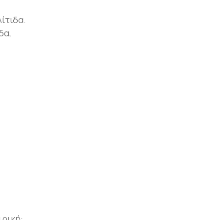
ίτιδα.
δα,
ιρική: