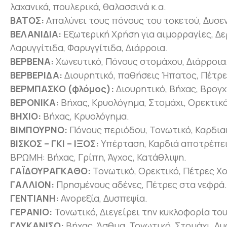
λαχανικά, πουλερικά, θαλασσινά κ.α.
ΒΑΤΟΣ:
Απαλύνει τους πόνους του τοκετού, Δυσεν
ΒΕΛΑΝΙΔΙΑ:
Εξωτερική Χρήση για αιμορραγίες, Δε
Λαρυγγίτιδα, Φαρυγγίτιδα, Διάρροια.
ΒΕΡΒΕΝΑ:
Χωνευτικό, Πόνους στομάχου, Διάρροια
ΒΕΡΒΕΡΙΔΑ:
Διουρητικό, παθήσεις Ήπατος, Πέτρε
ΒΕΡΜΠΑΣΚΟ (φλόμος):
Διουρητικό, Βήχας, Βρογχ
ΒΕΡΟΝΙΚΑ:
Βήχας, Κρυολόγημα, Στομάχι, Ορεκτικό
ΒΗΧΙΟ:
Βήχας, Κρυολόγημα.
ΒΙΜΠΟΥΡΝΟ:
Πόνους περιόδου, Τονωτικό, Καρδια
ΒΙΣΚΟΣ – ΓΚΙ – ΙΞΟΣ:
Υπέρταση, Καρδιά αποτρέπει
ΒΡΩΜΗ: Βήχας, Γρίπη, Άγχος, Κατάθλιψη.
ΓΑΪΔΟΥΡΑΓΚΑΘΟ:
Τονωτικό, Ορεκτικό, Πέτρες Χο
ΓΑΛΛΙΟΝ:
Πρησμένους αδένες, Πέτρες στα νεφρά.
ΓΕΝΤΙΑΝΗ:
Ανορεξία, Δυσπεψία.
ΓΕΡΑΝΙΟ:
Τονωτικό, Διεγείρει την κυκλοφορία το
ΓΛΥΚΑΝΙΣΟ:
Βήχας, Άσθμα, Τονωτικό, Στομάχι, Δυ