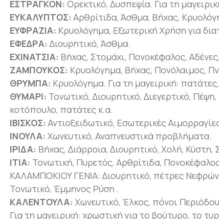
ΕΣΤΡΑΓΚΟΝ:
Ορεκτικό, Δυσπεψία. Για τη μαγειρικ
ΕΥΚΑΛΥΠΤΟΣ:
Αρθρίτιδα, Άσθμα, Βήχας, Κρυολόγη
ΕΥΦΡΑΖΙΑ:
Κρυολόγημα, Εξωτερική Χρήση για δια
ΕΦΕΔΡΑ:
Διουρητικό, Άσθμα.
ΕΧΙΝΑΤΣΙΑ:
Βήχας, Στομάχι, Πονοκέφαλος, Αδένες,
ΖΑΜΠΟΥΚΟΣ:
Κρυολόγημα, Βήχας, Πονόλαιμος, Πν
ΘΡΥΜΠΑ:
Κρυολόγημα. Για τη μαγειρική: πατάτες,
ΘΥΜΑΡΙ:
Τονωτικό, Διουρητικό, Διεγερτικό, Πέψη, 
κοτόπουλο, πατάτες κ.α.
ΙΒΙΣΚΟΣ:
Αντιοξειδωτικό, Εσωτερικές Αιμορραγίες
ΙΝΟΥΛΑ:
Χωνευτικό, Αναπνευστικά προβλήματα.
ΙΡΙΔΑ:
Βήχας, Διάρροια, Διουρητικό, Χολή, Κύστη, 
ΙΤΙΑ:
Τονωτική, Πυρετός, Αρθρίτιδα, Πονοκέφαλος
ΚΑΛΑΜΠΟΚΙΟΥ ΓΕΝΙΑ: Διουρητικό, πέτρες Νεφρών,
Τονωτικό, Έμμηνος Ρύση .
ΚΑΛΕΝΤΟΥΛΑ:
Χωνευτικό, Έλκος, πόνοι Περιόδου
Για τη μαγειρική: χρωστική για το βούτυρο, το τυρί