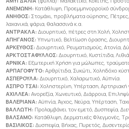
ΑΜΥΓΔΑΛΙΑ
(φύλλα): Μαλακτικό, Κοκίτης, Προστά
ΑΝΕΜΩΝΗ:
Κατάθλιψη, Προεμμηνορροϊκό σύνδρομ
ΑΝΗΘΟΣ:
Στομάχι, προβλήματα ούρησης, Πέτρες, 
λαχανικά, ψάρια, θαλασσινά κ.α.
ΑΝΤΡΑΚΛΑ:
Διουρητικό, πέτρες στη Χολή, Χοληστ
ΑΠΗΓΑΝΟΣ:
Υπνωτικό, Βελτίωση όρασης, Διουρητ
ΑΡΚΕΥΘΟΣ:
Διουρητικό, Ρευματισμούς, Ατονία, Δ
ΑΡΚΤΟΣΤΑΦΥΛΛΟΣ:
Διουρητικό, Κυστίτιδα, Λιθι
ΑΡΝΙΚΑ:
Εξωτερική Χρήση για μώλωπες, τραύματα
ΑΡΠΑΓΟΦΥΤΟ:
Αρθρίτιδα, Συκώτι, Χοληδόχο κύσ
ΑΣΠΕΡΟΥΛΑ:
Διουρητικό, Χαλαρωτικό, Αϋπνία.
ΑΣΠΡΟ ΤΣΑΙ:
Χοληστερίνη, Υπέρταση, Αρτηριακή 
ΑΧΙΛΛΕΑ:
Ανορεξία, Χωνευτικό, Διάρροια, Επιληψ
ΒΑΛΕΡΙΑΝΑ:
Αϋπνία, Άγχος, Νεύρα, Υπέρταση, Ταχ
ΒΑΛΛΩΤΗ:
Προλαμβάνει τον εμετό, Δυσπεψία, Διε
ΒΑΛΣΑΜΟ:
Κατάθλιψη, Δερματικές Φλεγμονές, Τρ
ΒΑΣΙΛΙΚΟΣ:
Δυσπεψία, Βήχας, Πυρετός, Δυσεντερία