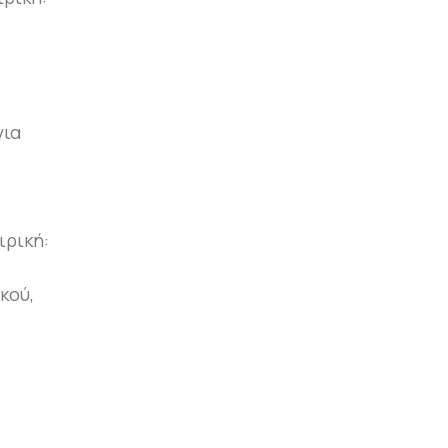
για
ιρική:
κού,