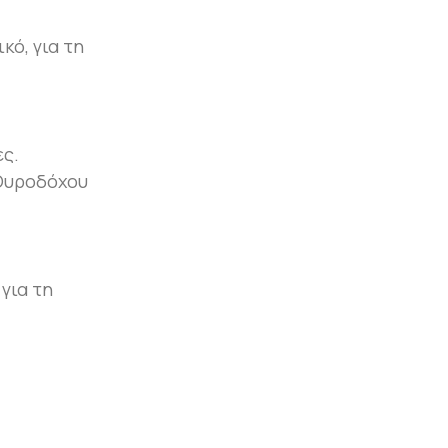
κό, για τη
ες.
 Ουροδόχου
για τη