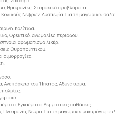
της, Σάκχαρο.
ο, Ημικρανίες, Στομαχικά προβλήματα.
Kολικούς Νεφρών, Δυσπεψία. Για τη μαγειρική: σαλά
ερίνη, Κολίτιδα.
ικό, Ορεκτικό, ανωμαλίες περιόδου.
ύσπνοια, αρωματισμό λικέρ.
άσεις Ουροποιητικού.
, αιμορραγίες.
τη.
νόσο.
ία, Ανεπάρκεια του Ήπατος, Αδυνάτισμα.
υπαλμίες.
γερτικό.
αύματα, Εγκαύματα, Δερματικές παθήσεις.
, Πνευμονία, Νεύρα. Για τη μαγειρική: μακαρόνια, σα