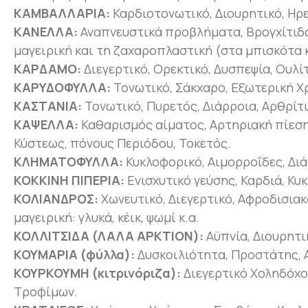
ΚΑΜΒΑΛΛΑΡΙΑ:
Καρδιοτονωτικό, Διουρητικό, Ηρε
ΚΑΝΕΛΛΑ:
Αναπνευστικά προβλήματα, Βρογχίτιδα,
μαγειρική και τη ζαχαροπλαστική (στα μπισκότα κ
ΚΑΡΔΑΜΟ:
Διεγερτικό, Ορεκτικό, Δυσπεψία, Ουλί
ΚΑΡΥΔΟΦΥΛΛΑ:
Τονωτικό, Σάκχαρο, Εξωτερική Χ
ΚΑΣΤΑΝΙΑ:
Τονωτικό, Πυρετός, Διάρροια, Αρθρίτι
ΚΑΨΕΛΛΑ:
Καθαρισμός αίματος, Αρτηριακή πίεση
Κύστεως, πόνους Περιόδου, Τοκετός.
ΚΛΗΜΑΤΟΦΥΛΛΑ:
Κυκλοφορικό, Αιμορροΐδες, Διά
ΚΟΚΚΙΝΗ ΠΙΠΕΡΙΑ:
Ενισχυτικό γεύσης, Καρδιά, Κυ
ΚΟΛΙΑΝΔΡΟΣ:
Χωνευτικό, Διεγερτικό, Αφροδισιακ
μαγειρική: γλυκά, κέικ, ψωμί κ.α.
ΚΟΛΛΙΤΣΙΔΑ (ΛΑΛΑ ΑΡΚΤΙΟΝ):
Αϋπνία, Διουρητι
ΚΟΥΜΑΡΙΑ (φύλλα):
Δυσκοιλιότητα, Προστάτης, 
ΚΟΥΡΚΟΥΜΗ (κιτρινόριζα):
Διεγερτικό Χοληδόχο
Τροφίμων.