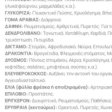
γλυκά φούρνου, μαρμελάδες κ.α.).
ΓΛΥΚΟΡΙΖΑ:
Γλυκαντικό Γεύσης, Κρυολόγημα, Βήχα
ΓΟΜΑ ΑΡΑΒΙΑΣ:
Διάρροια.
ΔΑΦΝΗ:
Ρευματισμούς, Αρθριτικά, Πυρετός. Για τη
ΔΕΝΔΡΟΛΙΒΑΝΟ:
Τονωτικό, Κατάθλιψη, Καρδιά, 
τριχόπτωση, Πιτυρίδα.
ΔΙΚΤΑΜΟ:
Στομάχι, Αφροδισιακό, Νεύρα, Επουλω
ΔΡΑΚΟΝΤΙΑ:
Βρογχίτιδα, Φλεγμονές στόματος, Μ
ΔΥΟΣΜΟΣ:
Πόνους στομάχου, Αέρια, Κρυολόγημα, Ν
κεφτέδες, σαλάτες, μπιφτέκια, σούπες κ.α.).
ΕΛΕΥΘΕΡΟΚΟΚΚΟΣ:
Αυξάνει την αντοχή του οργαν
Αγγειοδιασταλτικό.
ΕΛΙΑ (φύλλα φρέσκα ή αποξηραμένα):
Αρτηριακή
ΕΠΙΛΟΒΙΟ:
Προστάτης.
ΕΡΙΓΚΕΡΟΝ:
Διουρητικό, Ρευματισμούς, Παθήσεις
ΕΡΥΘΡΑΙΑ (κενταύριο):
Ορεκτικό, Πυρετός, Χωνευ