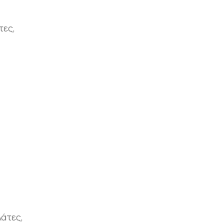
τες,
λάτες,