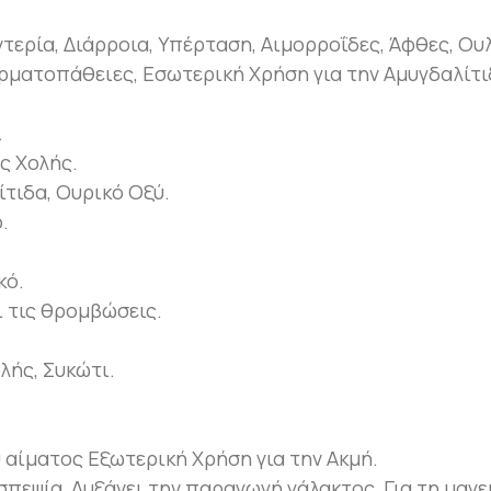
τερία, Διάρροια, Υπέρταση, Αιμορροΐδες, Άφθες, Ουλ
ρματοπάθειες, Εσωτερική Χρήση για την Αμυγδαλίτι
.
ς Χολής.
ίτιδα, Ουρικό Οξύ.
.
κό.
 τις θρομβώσεις.
λής, Συκώτι.
υ αίματος Εξωτερική Χρήση για την Ακμή.
σπεψία, Αυξάνει την παραγωγή γάλακτος, Για τη μαγε