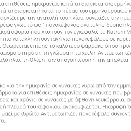
 επιθέσεις ημικρανίας κατά τη διάρκεια της εμμήν
τά τη διάρκεια ή κατά το πέρας του εμμηνορροϊκού 
ρχίζει με την ανατολή του ηλίου, συνεχίζει την ημέ
ευρέως γνωστό ως ” πονοκέφαλος ανατολής-δύσης ηλί
ικρά σφυριά που χτυπούν τον εγκέφαλο, το Natrum M
 η πιο κατάλληλη συνταγή για πονοκεφάλους σε κορίτ
κά. Θεωρείται επίσης το καλύτερο φάρμακο όπου πριν
ιασμα στη μύτη, τη γλώσσα ή τα χείλη .Αντιμετωπίζ
ολύ ήλιο, τη θλίψη, την απογοήτευση ή την απώλεια
 για την ημικρανία σε γυναίκες γύρω από την εμμ
ρμακο για επιθέσεις ημικρανίας σε γυναίκες που βρ
εδώ και χρόνια σε γυναίκες με άφθονη λευκόρροια, σ
ρή πλευρά του κεφαλιού, ανακουφίζεται. Η κορυφή τ
εις μαζί με ιδρώτα.Αντιμετωπίζει πονοκέφαλο συγκεν
τι.