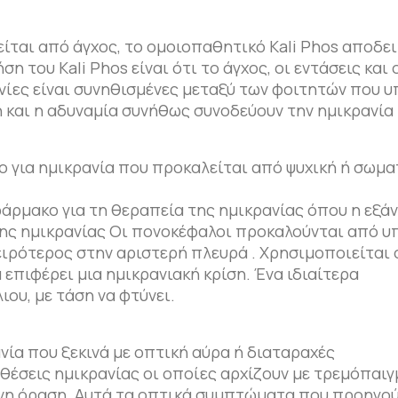
ίται από άγχος, το ομοιοπαθητικό Kali Phos αποδει
η του Kali Phos είναι ότι το άγχος, οι εντάσεις και 
ανίες είναι συνηθισμένες μεταξύ των φοιτητών που 
η και η αδυναμία συνήθως συνοδεύουν την ημικρανία 
για ημικρανία που προκαλείται από ψυχική ή σωμα
άρμακο για τη θεραπεία της ημικρανίας όπου η εξά
της ημικρανίας Οι πονοκέφαλοι προκαλούνται από υ
ειρότερος στην αριστερή πλευρά . Χρησιμοποιείται 
επιφέρει μια ημικρανιακή κρίση. Ένα ιδιαίτερα
ου, με τάση να φτύνει.
ία που ξεκινά με οπτική αύρα ή διαταραχές
θέσεις ημικρανίας οι οποίες αρχίζουν με τρεμόπαιγ
νη όραση. Αυτά τα οπτικά συμπτώματα που προηγού