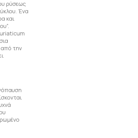
ου ρύσεως
κύκλου. Ένα
ρα και
ου”.
uriaticum
σια
 από την
ει
ηνόπαυση
ίσκονται
υχνά
ου
τρωμένο