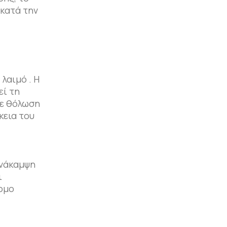
 κατά την
λαιμό . Η
εί τη
με θόλωση
κεια του
ανάκαμψη
ι
ομο