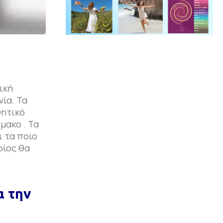
ική
νία. Τα
θητικό
μακο . Τα
 τα ποιο
οίος θα
την