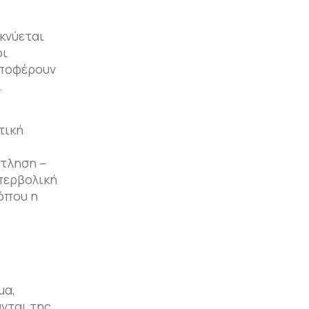
κνύεται
οι
υποφέρουν
.
τική
ντληση –
περβολική
όπου η
μα,
νται της