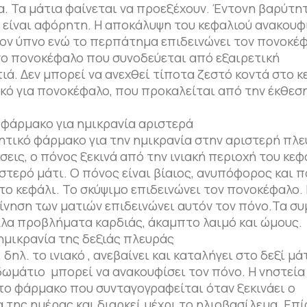
α. Τα μάτια φαίνεται να προεξέχουν. Έντονη βαρύτη
ι είναι αφόρητη. Η αποκάλυψη του κεφαλιού ανακουφ
τον ύπνο ενώ το περπάτημα επιδεινώνει τον πονοκέ
ο πονοκέφαλο που συνοδεύεται από εξαιρετική
ά. Δεν μπορεί να ανεχθεί τίποτα ζεστό κοντά στο κ
ικό για πονοκέφαλο, που προκαλείται από την έκθεση
φάρμακο για ημικρανία αριστερά
ητικό φάρμακο για την ημικρανία στην αριστερή πλε
εις, ο πόνος ξεκινά από την ινιακή περιοχή του κεφ
στερό μάτι. Ο πόνος είναι βίαιος, ανυπόφορος και 
το κεφάλι. Το σκύψιμο επιδεινώνει τον πονοκέφαλο.
ίνηση των ματιών επιδεινώνει αυτόν τον πόνο.Τα 
λα προβλήματα καρδιάς, άκαμπτο λαιμό και ώμους.
ημικρανία της δεξιάς πλευράς
ηλ. το ινιακό , ανεβαίνει και καταλήγει στο δεξί μάτ
δωμάτιο μπορεί να ανακουφίσει τον πόνο. Η νηστεία
 το φάρμακο που συνταγογραφείται όταν ξεκινάει ο
 της ημέρας και διαρκεί μέχρι το ηλιοβασίλεμα. Επί