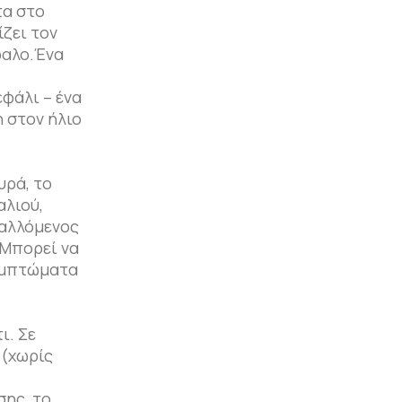
τα στο
ίζει τον
φαλο.Ένα
εφάλι – ένα
 στον ήλιο
υρά, το
αλιού,
παλλόμενος
 Μπορεί να
συμπτώματα
ι. Σε
 (χωρίς
σης, το