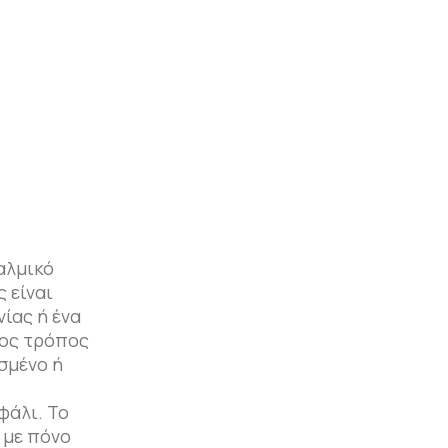
αλμικό
 είναι
ίας ή ένα
νος τρόπος
σμένο ή
φάλι. Το
ς με πόνο