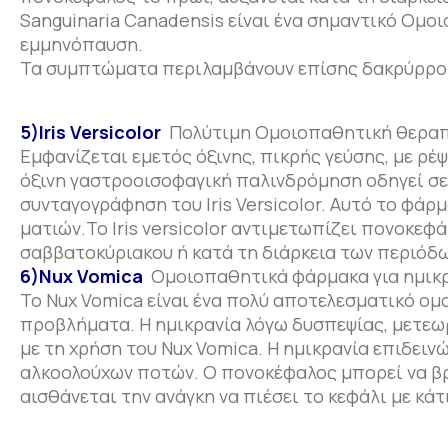
Sanguinaria Canadensis είναι ένα σημαντικό Ομοι
εμμηνόπαυση.
Τα συμπτώματα περιλαμβάνουν επίσης δακρύρροια,
5)Iris Versicolor
Πολύτιμη Ομοιοπαθητική θεραπεί
Εμφανίζεται εμετός όξινης, πικρής γεύσης, με ρέψ
όξινη γαστροοισοφαγική παλινδρόμηση οδηγεί σε
συνταγογράφηση του Iris Versicolor. Αυτό το φάρ
ματιών.Το Iris versicolor αντιμετωπίζει πονοκεφ
σαββατοκύριακου ή κατά τη διάρκεια των περιόδ
6)Nux Vomica
Ομοιοπαθητικά φάρμακα για ημικρ
Το Nux Vomica είναι ένα πολύ αποτελεσματικό ομ
προβλήματα. Η ημικρανία λόγω δυσπεψίας, μετεωρ
με τη χρήση του Nux Vomica. Η ημικρανία επιδειν
αλκοολούχων ποτών. Ο πονοκέφαλος μπορεί να βρ
αισθάνεται την ανάγκη να πιέσει το κεφάλι με κάτ