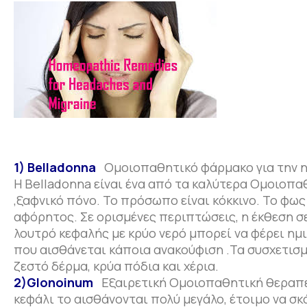
1) Belladonna
Ομοιοπαθητικό φάρμακο για την ημ
Η Belladonna είναι ένα από τα καλύτερα Ομοιοπα
,ξαφνικό πόνο. Το πρόσωπο είναι κόκκινο. Το φως
αφόρητος. Σε ορισμένες περιπτώσεις, η έκθεση σ
λουτρό κεφαλής με κρύο νερό μπορεί να φέρει ημι
που αισθάνεται κάποια ανακούφιση .Τα συσχετισ
ζεστό δέρμα, κρύα πόδια και χέρια.
2)Glonoinum
Εξαιρετική Ομοιοπαθητική θεραπεί
κεφάλι το αισθάνονται πολύ μεγάλο, έτοιμο να σκά