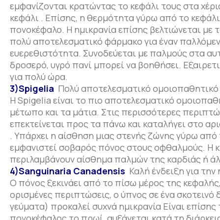
εμφανίζονται κρατώντας το κεφάλι τους στα χέρι
κεφάλι . Επίσης, η θερμότητα γύρω από το κεφάλ
πονοκέφαλο. Η ημικρανία επίσης βελτιώνεται με 
πολύ αποτελεσματικό φάρμακο για έναν παλλόμεν
ευερεθιστότητα. Συνοδεύεται με παλμούς στα αυτι
δροσερό, υγρό πανί μπορεί να βοηθήσει. Εξαιρετ
για πολύ ώρα.
3)Spigelia
Πολύ αποτελεσματικό ομοιοπαθητικό 
Η Spigelia είναι το πιο αποτελεσματικό ομοιοπαθ
μέτωπο και τα μάτια. Στις περισσότερες περιπτώσ
επεκτείνεται προς τα πάνω και καταλήγει στο αρι
. Υπάρχει η αίσθηση μιας στενής ζώνης γύρω από 
εμφανιστεί σοβαρός πόνος στους οφθαλμούς. Η κ
περιλαμβάνουν αίσθημα παλμών της καρδιάς ή άλ
4)Sanguinaria Canadensis
Καλή ένδειξη για την 
Ο πόνος ξεκινάει από το πίσω μέρος της κεφαλής, δ
ορισμένες περιπτώσεις, ο ύπνος σε ένα σκοτεινό 
γεύματα) προκαλεί συχνά ημικρανία Είναι επίσης
πονοκέφαλος το πρωί, αυξάνεται κατά τη διάρκεια