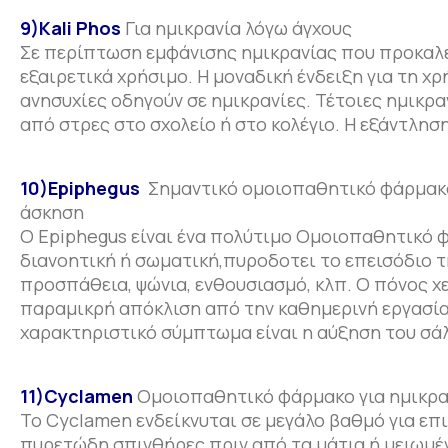
9)Kali Phos
Για ημικρανία λόγω άγχους
Σε περίπτωση εμφάνισης ημικρανίας που προκαλε
εξαιρετικά χρήσιμο. Η μοναδική ένδειξη για τη χρήσ
ανησυχίες οδηγούν σε ημικρανίες. Τέτοιες ημικρ
από στρες στο σχολείο ή στο κολέγιο. Η εξάντλησ
10)Epiphegus
Σημαντικό ομοιοπαθητικό φάρμακο 
άσκηση
Ο Epiphegus είναι ένα πολύτιμο Ομοιοπαθητικό φ
διανοητική ή σωματική,πυροδοτει το επεισόδιο 
προσπάθεια, ψώνια, ενθουσιασμό, κλπ. Ο πόνος χ
παραμικρή απόκλιση από την καθημερινή εργασία 
χαρακτηριστικό σύμπτωμα είναι η αύξηση του σάλι
11)Cyclamen
Ομοιοπαθητικό φάρμακο για ημικραν
Το Cyclamen ενδείκνυται σε μεγάλο βαθμό για επι
πυρετώδη σπινθήρες πριν από τα μάτια ή μειωμέ