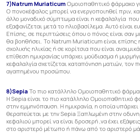
7)Natrum Muriaticum
Ομοιοπαθητικό φάρμακο για
Ο πονοκέφαλος μπορεί να ενεργοποιηθεί πριν, κα
άλλο μοναδικό σύμπτωμα είναι η κεφαλαλγία που α
εξαφανίζεται μετά το ηλιοβασίλεμα. Αυτό είναι 
Επίσης, σε περιπτώσεις όπου ο πόνος είναι σαν μ
θα βοηθήσει. Το Natrum Muriaticum είναι επίσης
σχολικής ηλικίας ή σε κορίτσια που είναι αναιμι
επίθεση ημικρανίας υπάρχει μούδιασμα ή μυρμήγκ
κεφαλαλγία σχετίζεται καταπόνηση ματιών, τον π
αγαπημένου προσώπου.
8)Sepia
Το πιο κατάλληλο Ομοιοπαθητικό φάρμακο
Η Sepia είναι το πιο κατάλληλο Ομοιοπαθητικό φά
στην εμμηνόπαυση. Η ημικρανία, η οποία υπάρχει 
θεραπεύεται με την Sepia Ξαπλωμένη στην οδυνη
κεφαλιού μπορεί να είναι δροσερή ,να έχει εξάψ
στο αριστερό μέτωπο ή πάνω από το αριστερό μά