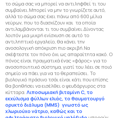
το σώμα σας να μπορεί να αντιληφθεί τι του
συμβαίνει.Μπορεί να μην το γνωρίζετε αυτό,
αλλά το σώμα σας έχει πάνω από 600 μίλια
νεύρων, που το διασχίζουν και τα οποία
αντιλαμβάνονται τι του συμβαίνει.Δίνοντας
λοιπόν μια μικρή ενίσχυση σε αυτό το
αντιληπτικό εργαλείο, θα κάνει την
ανοσολογική απόκριση πιο ακριβή.Να
σκέφτεστε τον πόνο όχι ως απαραίτητα κακό. Ο
πόνος είναι πραγματικά ένας «φάρος» για το
ανοσοποιητικό σύστημα, γιατί του λέει σε ποιό
σημείο να πάει για να το θεραπεύσει. Το
βιολογικό πράσινο τσάι είναι κάτι που επίσης
θα βοηθήσει να εισέλθει ο ψευδάργυρος στα
κύτταρα.
Λιποσωμιακή βιταμίνη
C
,
το
εκχύλισμα φύλλων ελιάς, το θαυματουργό
ορυκτό διάλυμα (
MMS
) γνωστό ως
χλωριούχο νάτριο, καθώς και το
αφιλτράριστο βιολογικό μηλόξυδο
μπορούν