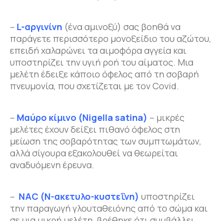
–
L
-αργινίνη
(ένα αμινοξύ) σας βοηθά να
παράγετε περισσότερο μονοξείδιο του αζώτου,
επειδή χαλαρώνει τα αιμοφόρα αγγεία και
υποστηρίζει την υγιή ροή του αίματος. Μια
μελέτη έδειξε κάποιο όφελος από τη σοβαρή
πνευμονία, που σχετίζεται με τον Covid.
–
Μαύρο κίμινο (
Nigella
satina
)
– μικρές
μελέτες έχουν δείξει πιθανό όφελος στη
μείωση της σοβαρότητας των συμπτωμάτων,
αλλά σίγουρα εξακολουθεί να θεωρείται
αναδυόμενη έρευνα.
–
NAC
(Ν-ακετυλο-κυστεΐνη)
υποστηρίζει
την παραγωγή γλουταθειόνης από το σώμα και
σε μια μικρή μελέτη βρέθηκε ότι συμβάλλει