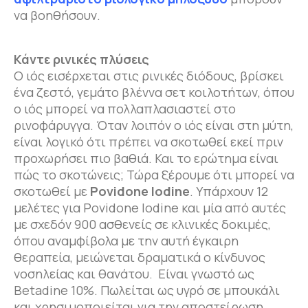
να βοηθήσουν.
Κάντε ρινικές πλύσεις
Ο ιός εισέρχεται στις ρινικές διόδους, βρίσκει
ένα ζεστό, γεμάτο βλέννα σετ κοιλοτήτων, όπου
ο ιός μπορεί να πολλαπλασιαστεί στο
ρινοφάρυγγα. Όταν λοιπόν ο ιός είναι στη μύτη,
είναι λογικό ότι πρέπει να σκοτωθεί εκεί πριν
προχωρήσει πιο βαθιά. Και το ερώτημα είναι
πώς το σκοτώνεις; Τώρα ξέρουμε ότι μπορεί να
σκοτωθεί με
Povidone Iodine
. Υπάρχουν 12
μελέτες για Povidone Iodine και μία από αυτές
με σχεδόν 900 ασθενείς σε κλινικές δοκιμές,
όπου αναμφίβολα με την αυτή έγκαιρη
θεραπεία, μειώνεται δραματικά ο κίνδυνος
νοσηλείας και θανάτου. Είναι γνωστό ως
Betadine 10%. Πωλείται ως υγρό σε μπουκάλι
και χρησιμοποιείται για την αποστείρωση