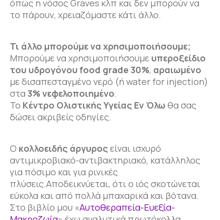
όπως η νόσος Graves κλπ και δεν μπορούν να
το πάρουν, χρειαζόμαστε κάτι άλλο.
Τι άλλο μπορούμε να χρησιμοποιήσουμε;
Μπορούμε να χρησιμοποιήσουμε
υπεροξείδιο
του υδρογόνου food grade 30%
,
αραιωμένο
με δισαπεσταγμένο νερό (ή water for injection)
στα
3% νεφελοποιημένο
.
Το
Κέντρο
O
λιστικής Υγείας Εν Όλω
θα σας
δώσει ακριβείς οδηγίες.
Ο
κολλοειδής άργυρος
είναι ισχυρό
αντιμικροβιακό-αντιβακτηριακό, κατάλληλος
για πόσιμο και για ρινικές
πλύσεις.Αποδεικνύεται, ότι ο ιός σκοτώνεται
εύκολα και από πολλά μπαχαρικά και βότανα.
Στο βιβλίο μου «
Αυτοθεραπεία-Ευεξία-
Μακροζωία
» έχω αναλυτικά πρωτόκολλα.