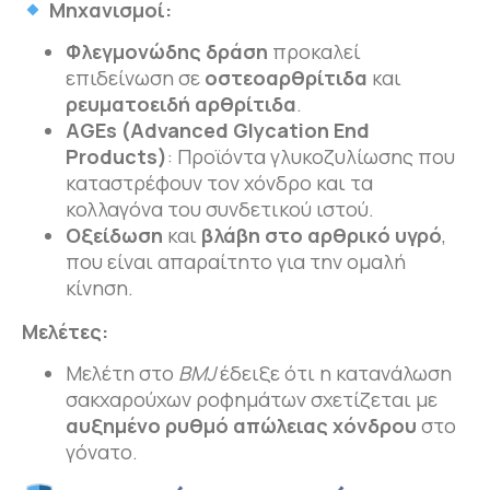
Μηχανισμοί:
Φλεγμονώδης δράση
προκαλεί
επιδείνωση σε
οστεοαρθρίτιδα
και
ρευματοειδή αρθρίτιδα
.
AGEs (
Advanced
Glycation
End
Products)
: Προϊόντα γλυκοζυλίωσης που
καταστρέφουν τον χόνδρο και τα
κολλαγόνα του συνδετικού ιστού.
Οξείδωση
και
βλάβη στο αρθρικό υγρό
,
που είναι απαραίτητο για την ομαλή
κίνηση.
Μελέτες:
Μελέτη στο
BMJ
έδειξε ότι η κατανάλωση
σακχαρούχων ροφημάτων σχετίζεται με
αυξημένο ρυθμό απώλειας χόνδρου
στο
γόνατο.