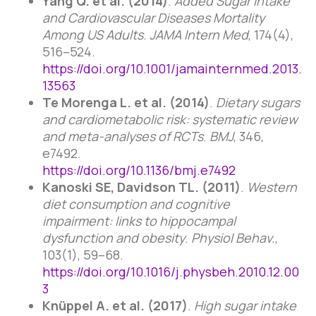
Yang Q. et al. (2014)
.
Added Sugar Intake
and Cardiovascular Diseases Mortality
Among US Adults
.
JAMA Intern Med
, 174(4),
516–524.
https://doi.org/10.1001/jamainternmed.2013.
13563
Te Morenga L. et al. (2014)
.
Dietary sugars
and cardiometabolic risk: systematic review
and meta-analyses of RCTs
.
BMJ
, 346,
e7492.
https://doi.org/10.1136/bmj.e7492
Kanoski SE, Davidson TL. (2011)
.
Western
diet consumption and cognitive
impairment: links to hippocampal
dysfunction and obesity
.
Physiol Behav.
,
103(1), 59–68.
https://doi.org/10.1016/j.physbeh.2010.12.00
3
Knüppel A. et al. (2017)
.
High sugar intake