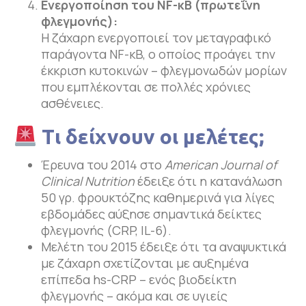
Ενεργοποίηση του
NF-κ
B (πρωτεΐνη
φλεγμονής):
Η ζάχαρη ενεργοποιεί τον μεταγραφικό
παράγοντα NF-κB, ο οποίος προάγει την
έκκριση κυτοκινών – φλεγμονωδών μορίων
που εμπλέκονται σε πολλές χρόνιες
ασθένειες.
Τι δείχνουν οι μελέτες;
Έρευνα του 2014 στο
American
Journal
of
Clinical
Nutrition
έδειξε ότι η κατανάλωση
50 γρ. φρουκτόζης καθημερινά για λίγες
εβδομάδες αύξησε σημαντικά δείκτες
φλεγμονής (CRP, IL-6).
Μελέτη του 2015 έδειξε ότι τα αναψυκτικά
με ζάχαρη σχετίζονται με αυξημένα
επίπεδα hs-CRP – ενός βιοδείκτη
φλεγμονής – ακόμα και σε υγιείς