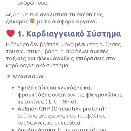
ανθρώπους.
Ας δούμε
πιο αναλυτικά τη σχέση της
ζάχαρης
με τα διάφορα όργανα
:
1. Καρδιαγγειακό Σύστημα
Η ζάχαρη δεν βλάπτει μόνο μέσω της αύξησης
του σωματικού βάρους, αλλά έχει
άμεσες
τοξικές και φλεγμονώδεις επιδράσεις
στο
καρδιοαγγειακό σύστημα.
Μηχανισμοί:
Υψηλά επίπεδα γλυκόζης και
φρουκτόζης
αυξάνουν τις
φλεγμονώδεις
κυτοκίνες
(IL-6, TNF-α).
Αύξηση
CRP (
C-
reactive
protein)
:
δείκτης φλεγμονής που προβλέπει
καρδιαγγειακά επεισόδια.
Δυσλιπιδαιμία
: Η υπερκατανάλωση