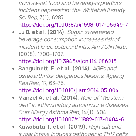
from sweet food and beverages predicts
incident depression: the Whitehall II study
.
Sci Rep
, 7(1), 6287.
https://doi.org/10.1038/s41598-017-05649-7
Lu B. et al. (2014)
.
Sugar-sweetened
beverage consumption increases risk of
incident knee osteoarthritis
.
Am J Clin Nutr
,
100(6), 1700–1707.
https://doi.org/10.3945/ajcn.114.086215
Sanguinetti E. et al. (2014)
.
AGEs and
osteoarthritis: dangerous liaisons
.
Ageing
Res Rev.
, 17, 63–75.
https://doi.org/10.1016/j.arr.2014.05.004
Manzel A. et al. (2014)
.
Role of “Western
diet” in inflammatory autoimmune diseases
.
Curr Allergy Asthma Rep
, 14(1), 404.
https://doi.org/10.1007/s11882-013-0404-6
Kawabata T. et al. (2019)
.
High salt and
sugar intake induces pathogenic Th17 cells