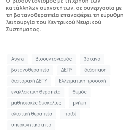
Ο βιοσυντονισμός με τη χρήση των
κατάλληλων συχνοτήτων, σε συνεργασία με
τη βοτανοθεραπεία επαναφέρει τη εύρυθμη
λειτουργία του Κεντρικού Νευρικού
Συστήματος.
Asyra
Βιοσυντονισμός
βότανα
βοτανοθεραπεία
ΔΕΠΥ
διάσπαση
διαταραχή ΔΕΠΥ
Ελλειματική προσοχή
εναλλακτική θεραπεία
θυμός
μαθησιακές δυσκολίες
μνήμη
ολιστική θεραπεία
παιδί
υπερκινητικότητα