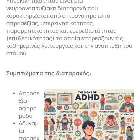
Υπερκινητικότητας είναι μια
νευροαναπτυξιακή διαταραχή που
χαρακτηρίζεται από επίμονα πρότυπα
απροσεξίας, υπερκινητικότητας,
παρορμητικότητας και ευερεθιστότητας
(επιθετικότητας) τα οποία επηρεάζουν τις
καθημερινές λειτουργίες και την ανάπτυξη του
ατόμου.
Συμπτώματα της διαταραχής:
Απροσε
ξία-
αφηρη
μάδα
Αδυναμ
ία
προσοχ