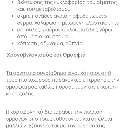
βελτίωσης της κυκλοφορίας του αίματος
και του μεταβολισμού
ακμή, πανάδες άγριο ή αφυδατωμένο
δέρμα, χαλάρωση, μειωμένη ελαστικότητα
σακούλες, μαύροι κύκλοι, ρυτίδες γύρω
από μάτια και στόμα,
κόπωση , αδυναμία, αϋπνία
Χρονοβελονισμός και Ομορφιά
Τα αρνητικά συναίσθημα είναι κάποιοι από
τους πιο ισχυρούς παράγοντες επιρροής στην
ομορφιά μας καθώς πυροδοτούν την έκκριση
κορτιζόλης.
Η κορτιζόλη: α) διαταράσει την έκκριση
ορμονών οι οποίες ευθύνονται για απώλεια
μαλλιών. β)συνδέεται με την αύξηση της