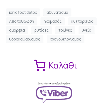
ionic foot detox
αδυνάτισμα
Αποτοξίνωση
ηχομασάζ
κυτταρίτιδα
ομορφιά
ρυτίδες
τοξίνες
υγεία
υδροκαθαρισμός
χρονοβελονισμός
Καλάθι